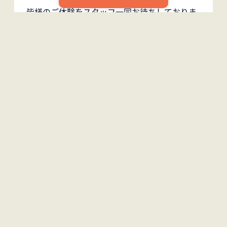
皆様のご体験をスタッフ一同お待ちしておりま
す。
プログラム・料金案内
戻る