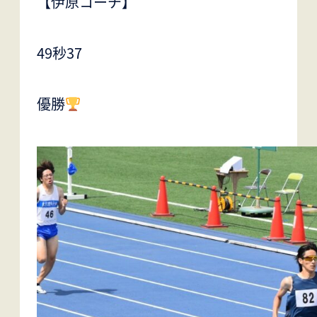
【伊原コーチ】
49秒37
優勝